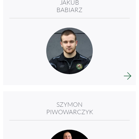
JAKUB
BABIARZ
SZYMON
PIWOWARCZYK